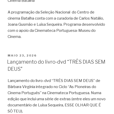
Cinema Batalha
A programação da Seleção Nacional do Centro de
cinema Batalha conta com a curadoria de Carlos Natálio,
Joana Gusmão e Luísa Sequeira. Programa desenvolvido
com o apoio da Cinemateca Portuguesa-Museu do
Cinema.
PUBLICADO
MAIO 23, 2026
EM
Lançamento do livro-dvd “TRÊS DIAS SEM
DEUS”
Lançamento do livro-dvd “TRÊS DIAS SEM DEUS” de
Bárbara Virgínia integrado no Ciclo “As Pioneiras do
Cinema Português” na Cinemateca Portuguesa. Numa
edição que inclui uma série de extras (entre eles um novo
documentário de Luísa Sequeira, ESSE OLHAR QUE É
SÓ TEU),