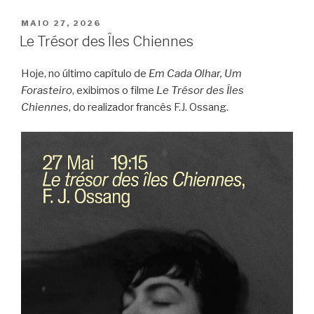
PUBLICADO
MAIO 27, 2026
EM
Le Trésor des Îles Chiennes
Hoje, no último capítulo de
Em Cada Olhar, Um
Forasteiro
, exibimos o filme
Le Trésor des Îles
Chiennes
, do realizador francês F.J. Ossang.