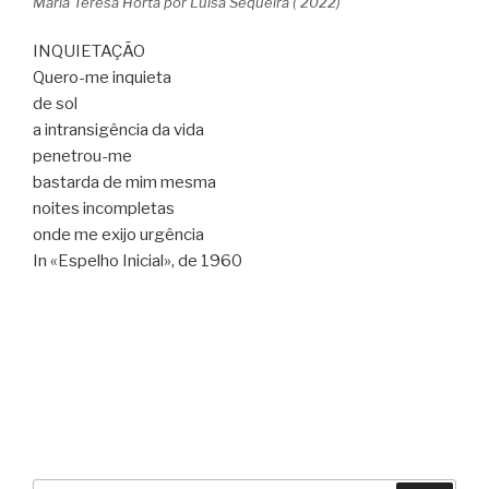
Maria Teresa Horta por Luísa Sequeira ( 2022)
INQUIETAÇÃO
Quero-me inquieta
de sol
a intransigência da vida
penetrou-me
bastarda de mim mesma
noites incompletas
onde me exijo urgência
In «Espelho Inicial», de 1960