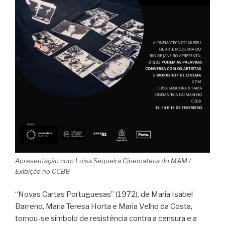
Apresentação com Luísa Sequeira Cinemateca do MAM /
Exibição no CCBB
“Novas Cartas Portuguesas” (1972), de Maria Isabel
Barreno, Maria Teresa Horta e Maria Velho da Costa,
tornou-se símbolo de resistência contra a censura e a