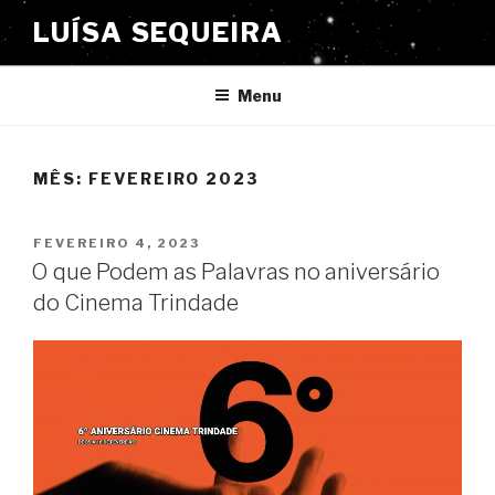
Saltar
LUÍSA SEQUEIRA
para
o
conteúdo
Menu
MÊS:
FEVEREIRO 2023
PUBLICADO
FEVEREIRO 4, 2023
EM
O que Podem as Palavras no aniversário
do Cinema Trindade