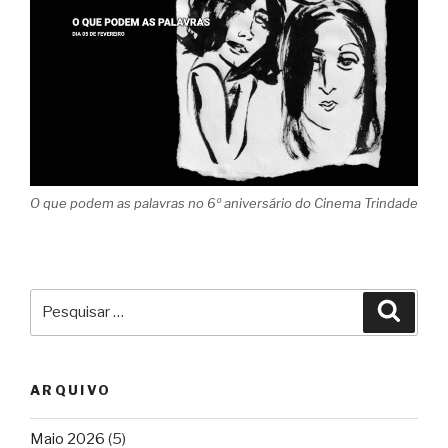
O que podem as palavras no 6º aniversário do Cinema Trindade
Pesquisar
Pesqu
por:
ARQUIVO
Maio 2026
(5)