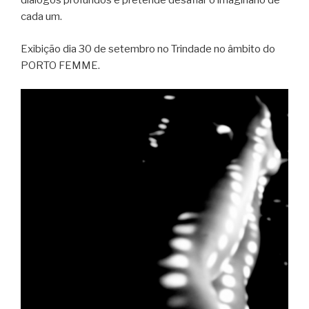
diálogos profundos e pretende desafiar o imaginário de
cada um.
Exibição dia 30 de setembro no Trindade no âmbito do
PORTO FEMME.