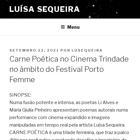
Saltar
LUÍSA SEQUEIRA
para
o
conteúdo
Menu
PUBLICADO
SETEMBRO 22, 2021
POR
LUSEQUEIRA
EM
Carne Poética no Cinema Trindade
no âmbito do Festival Porto
Femme
SINOPSE:
Numa fusão potente e intensa, as poetas Li Alves e
Maria Giulia Pinheiro apresentam poemas autorais numa
performance com cinema expandido e imagens
manipuladas em tempo real pela artista Luísa Sequeira.
CARNE POÉTICA é uma tríade feminina, que traz a palco