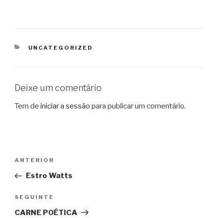
CATEGORIAS
UNCATEGORIZED
Deixe um comentário
Tem de
iniciar a sessão
para publicar um comentário.
Navegação
Conteúdo
ANTERIOR
de
anterior
Estro Watts
artigos
Conteúdo
SEGUINTE
seguinte
CARNE POÉTICA