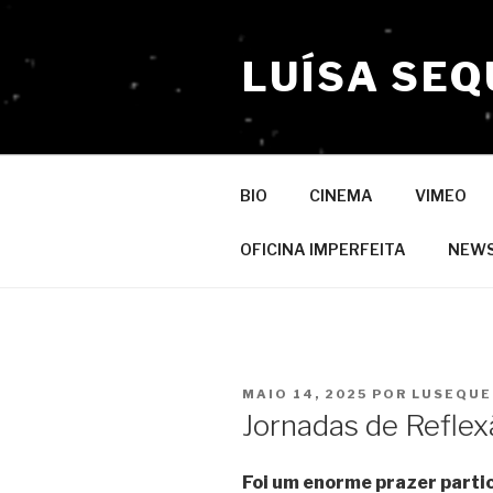
Saltar
para
LUÍSA SEQ
o
conteúdo
BIO
CINEMA
VIMEO
OFICINA IMPERFEITA
NEW
PUBLICADO
MAIO 14, 2025
POR
LUSEQUE
EM
Jornadas de Reflex
Foi um enorme prazer partic