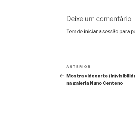
Deixe um comentário
Tem de
iniciar a sessão
para p
Navegação
Conteúdo
ANTERIOR
de
anterior
Mostra videoarte (in)visibili
na galeria Nuno Centeno
artigos