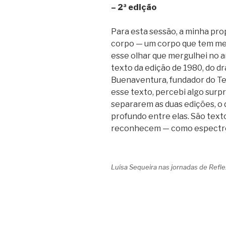
– 2ª edição
Para esta sessão, a minha pro
corpo — um corpo que tem mem
esse olhar que mergulhei no ar
texto da edição de 1980, do 
Buenaventura, fundador do Tea
esse texto, percebi algo sur
separarem as duas edições, o 
profundo entre elas. São text
reconhecem — como espectro
Luísa Sequeira nas jornadas de Refl