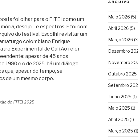
ARQUIVO
Maio 2026
(5)
posta foi olhar para o FITEI como um
ória, desejo… e espectros. E foi com
Abril 2026
(5)
quivo do festival. Escolhi revisitar um
Março 2026
(3
dramaturgo colombiano Enrique
tro Experimental de Cali.Ao reler
Dezembro 20
preendente: apesar de 45 anos
Novembro 20
de 1980 e o de 2025, há um diálogo
os que, apesar do tempo, se
Outubro 2025
s de um mesmo corpo.
Setembro 20
Junho 2025
(1)
exão do FITEI 2025
Maio 2025
(1)
Abril 2025
(1)
Março 2025
(1