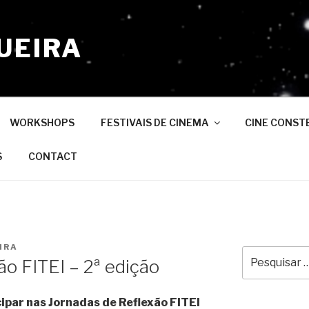
UEIRA
WORKSHOPS
FESTIVAIS DE CINEMA
CINE CONST
S
CONTACT
IRA
Pesquisar
ão FITEI – 2ª edição
por:
ipar nas Jornadas de Reflexão FITEI