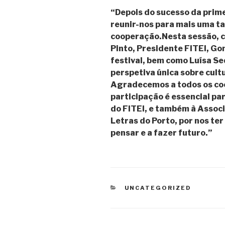
“Depois do sucesso da prim
reunir-nos para mais uma ta
cooperação.Nesta sessão, 
Pinto, Presidente FITEI, Go
festival, bem como Luísa Se
perspetiva única sobre cultu
Agradecemos a todos os co
participação é essencial par
do FITEl, e também à Assoc
Letras do Porto, por nos te
pensar e a fazer futuro.”
CATEGORIAS
UNCATEGORIZED