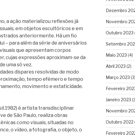
Dezembro 20
no, a ação materializou reflexões já
Novembro 20
uais, em objetos escultóricos e em
Outubro 2023
ostrados anteriormente. Há um fio
ui – para além da série de aniversários
Setembro 202
 visuais que apresentam corpos
Maio 2023
(4)
er, cujas expressões aproximam-se da
 de uma só vez.
Abril 2023
(2)
idades díspares resolvidas de modo
Março 2023
(3
aproximação, tempo efêmero e tempo
onamento, movimento e estaticidade.
Fevereiro 202
Janeiro 2023
(3
l.1982) é artista transdisciplinar
Novembro 20
ve de São Paulo, realiza obras
Outubro 2022
ênicas como visuais, situadas no
, o vídeo, a fotografia, o objeto, o
Fevereiro 202