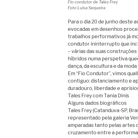
Fio condutor de Tales Frey
Foto Luísa Sequeira
Para o dia 20 de junho deste a
evocadas em desenhos process
trabalhos performativos já m
condutor ininterrupto que incl
– várias das suas construções
híbridos numa perspetiva que
dança, da escultura e da moda
Em “Fio Condutor”, vimos qual
contiguo: distanciamento e 
duradouro, liberdade e aprisi
Tales Frey com Tania Dinis
Alguns dados biográficos
Tales Frey (Catanduva-SP, Brasi
representado pela galeria Ver
amparadas tanto pelas artes c
cruzamento entre a performance