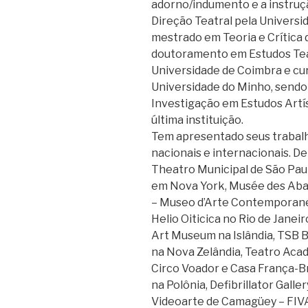
adorno/indumento e a instruç
Direção Teatral pela Universid
mestrado em Teoria e Crítica 
doutoramento em Estudos Tea
Universidade de Coimbra e c
Universidade do Minho, sendo
Investigação em Estudos Artí
última instituição.
Tem apresentado seus trabalh
nacionais e internacionais. De
Theatro Municipal de São Paul
em Nova York, Musée des Aba
– Museo d’Arte Contemporanea
Helio Oiticica no Rio de Janei
Art Museum na Islândia, TSB 
na Nova Zelândia, Teatro Aca
Circo Voador e Casa França-Bra
na Polônia, Defibrillator Galle
Videoarte de Camagüey – FIVA