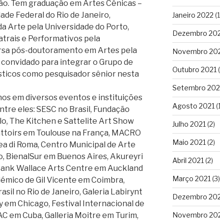
ão. Tem graduação em Artes Cénicas –
ade Federal do Rio de Janeiro,
Janeiro 2022
(1
da Arte pela Universidade do Porto,
Dezembro 20
trais e Performativos pela
ursa pós-doutoramento em Artes pela
Novembro 20
 convidado para integrar o Grupo de
Outubro 2021
(
sticos como pesquisador sênior nesta
Setembro 202
os em diversos eventos e instituições
Agosto 2021
(1
ntre eles: SESC no Brasil, Fundação
o, The Kitchen e Sattelite Art Show
Julho 2021
(2)
ttoirs em Toulouse na França, MACRO
Maio 2021
(2)
 di Roma, Centro Municipal de Arte
ro, BienalSur em Buenos Aires, Akureyri
Abril 2021
(2)
Bank Wallace Arts Centre em Auckland
Março 2021
(3)
démico de Gil Vicente em Coimbra,
sil no Rio de Janeiro, Galeria Labirynt
Dezembro 20
ry em Chicago, Festival Internacional de
Novembro 20
C em Cuba, Galleria Moitre em Turim,