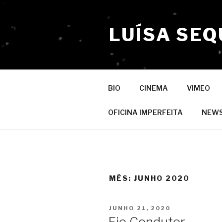
Saltar
para
LUÍSA SEQ
o
conteúdo
BIO
CINEMA
VIMEO
OFICINA IMPERFEITA
NEW
MÊS:
JUNHO 2020
PUBLICADO
JUNHO 21, 2020
EM
Fio Condutor