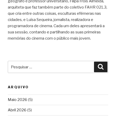
geógrafo e professor universitário, Filipa Fróis Almeida,
arquiteta que faz também parte do coletivo FAHR 021.3,
que cria entre outras coisas, esculturas efémeras nas
cidades, e Luísa Sequeira, jornalista, realizadora e
programadora de cinema. Cada um deles apresentará a
sua sessão, contando e partilhando as suas primeiras
memórias do cinema com o público mais jovem.
Pesquisar
Pesqu
por:
ARQUIVO
Maio 2026
(5)
Abril 2026
(5)