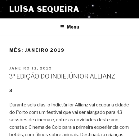
Saltar
LUÍSA SEQUEIRA
para
o
conteúdo
Menu
MÊS:
JANEIRO 2019
PUBLICADO
JANEIRO 11, 2019
EM
3ª EDIÇÃO DO INDIEJÚNIOR ALLIANZ
3
Durante seis dias, o IndieJúnior Allianz vai ocupar a cidade
do Porto com um festival que vai ser alargado para 43
sessões de cinema e, entre as novidades deste ano,
consta o Cinema de Colo para a primeira experiência com
bebés, com filmes sobre animais. Destinada a crianças