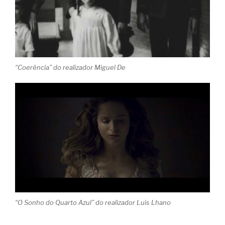
“Coerência” do realizador Miguel De
“O Sonho do Quarto Azul” do realizador Luis Lhano