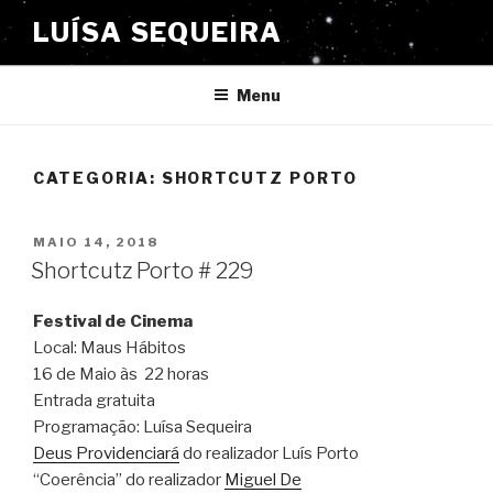
Saltar
LUÍSA SEQUEIRA
para
o
conteúdo
Menu
CATEGORIA:
SHORTCUTZ PORTO
PUBLICADO
MAIO 14, 2018
EM
Shortcutz Porto # 229
Festival de Cinema
Local: Maus Hábitos
16 de Maio às 22 horas
Entrada gratuita
Programação: Luísa Sequeira
Deus Providenciará
do realizador Luís
Porto
“Coerência” do realizador
Miguel De