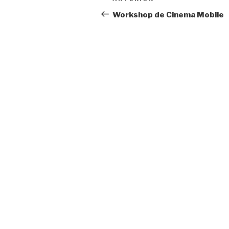
Conteúdo
de
anterior
Workshop de Cinema Mobile
artigos