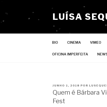
Saltar
para
LUÍSA SEQ
o
conteúdo
BIO
CINEMA
VIMEO
OFICINA IMPERFEITA
NEW
PUBLICADO
JUNHO 1, 2018
POR
LUSEQUE
EM
Quem é Bárbara Vir
Fest