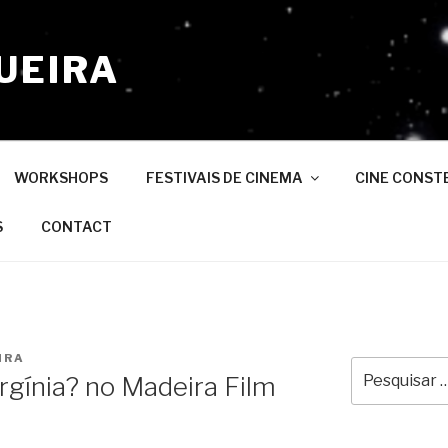
UEIRA
WORKSHOPS
FESTIVAIS DE CINEMA
CINE CONST
S
CONTACT
IRA
Pesquisar
gínia? no Madeira Film
por: