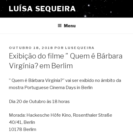
Saltar
LUÍSA SEQUEIRA
para
o
conteúdo
Menu
PUBLICADO
OUTUBRO 18, 2018
POR
LUSEQUEIRA
EM
Exibição do filme ” Quem é Bárbara
Virgínia? em Berlim
” Quem é Bárbara Virgínia?” vai ser exibido no âmbito da
mostra Portuguese Cinema Days in Berlin
Dia 20 de Outubro às 18 horas
Morada: Hackesche Höfe Kino, Rosenthaler Straße
40/41, Berlin
10178 Berlim