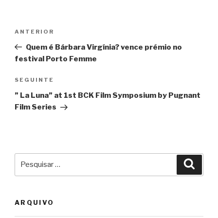
Navegação
Conteúdo
ANTERIOR
de
anterior
Quem é Bárbara Virgínia? vence prémio no
artigos
festival Porto Femme
Conteúdo
SEGUINTE
seguinte
” La Luna” at 1st BCK Film Symposium by Pugnant
Film Series
Pesquisar
Pesqu
por:
ARQUIVO