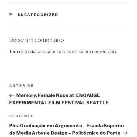
CATEGORIAS
UNCATEGORIZED
Deixe um comentário
Tem de
iniciar a sessão
para publicar um comentário.
Navegação
Conteúdo
ANTERIOR
de
anterior
Memory, Female Noun at ENGAUGE
artigos
EXPERIMENTAL FILM FESTIVAL SEATTLE
Conteúdo
SEGUINTE
seguinte
Pós-Graduação em Argumento – Escola Superior
de Media Artes e Design – Politécnico do Porto