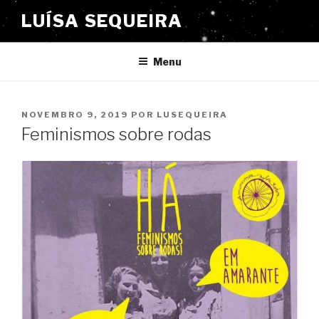
Saltar
LUÍSA SEQUEIRA
para
o
conteúdo
Menu
PUBLICADO
NOVEMBRO 9, 2019
POR
LUSEQUEIRA
EM
Feminismos sobre rodas