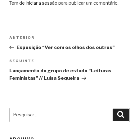
Tem de
iniciar a sessão
para publicar um comentário.
Navegação
Conteúdo
ANTERIOR
de
anterior
Exposição “Ver com os olhos dos outros”
artigos
Conteúdo
SEGUINTE
seguinte
Lançamento do grupo de estudo “Leituras
Feministas” // Luísa Sequeira
Pesquisar
Pesqu
por:
ARQUIVO