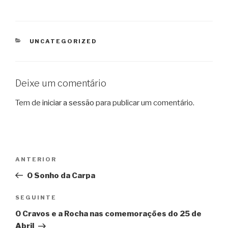
CATEGORIAS
UNCATEGORIZED
Deixe um comentário
Tem de
iniciar a sessão
para publicar um comentário.
Navegação
Conteúdo
ANTERIOR
de
anterior
O Sonho da Carpa
artigos
Conteúdo
SEGUINTE
seguinte
O Cravos e a Rocha nas comemorações do 25 de
Abril