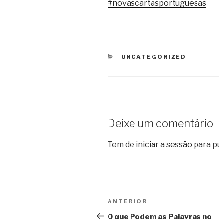
#novascartasportuguesas
CATEGORIAS
UNCATEGORIZED
Deixe um comentário
Tem de
iniciar a sessão
para p
Navegação
Conteúdo
ANTERIOR
de
anterior
O que Podem as Palavras no