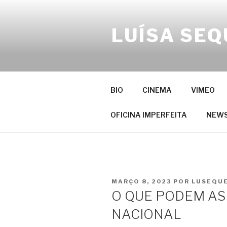
Saltar
para
LUÍSA SEQ
o
conteúdo
BIO
CINEMA
VIMEO
OFICINA IMPERFEITA
NEW
PUBLICADO
MARÇO 8, 2023
POR
LUSEQUE
EM
O QUE PODEM AS 
NACIONAL