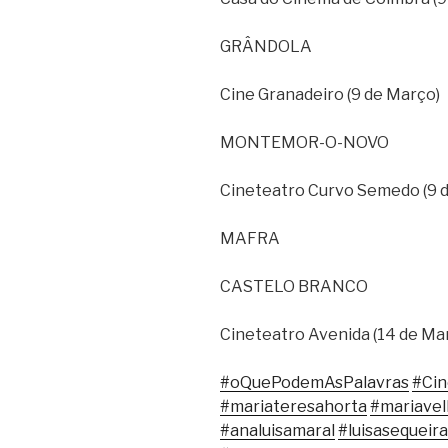
GRÂNDOLA
Cine Granadeiro (9 de Março)
MONTEMOR-O-NOVO
Cineteatro Curvo Semedo (9 
MAFRA
CASTELO BRANCO
Cineteatro Avenida (14 de Ma
#oQuePodemAsPalavras
#Ci
#mariateresahorta
#mariave
#analuisamaral
#luisasequeira