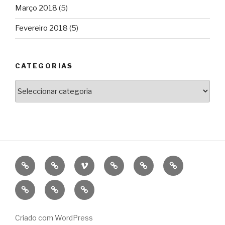
Março 2018
(5)
Fevereiro 2018
(5)
CATEGORIAS
Categorias
BIO
CINEMA
VIMEO
WORKSHOPS
FESTIVAIS
CINE
DE
CONSTELAÇÃ
OFICINA
NEWS
CONTACT
CINEMA
IMPERFEITA
Criado com WordPress