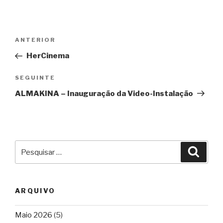
Navegação
Conteúdo
ANTERIOR
de
anterior
HerCinema
artigos
Conteúdo
SEGUINTE
seguinte
ALMAKINA – Inauguração da Video-Instalação
Pesquisar
Pesqu
por:
ARQUIVO
Maio 2026
(5)