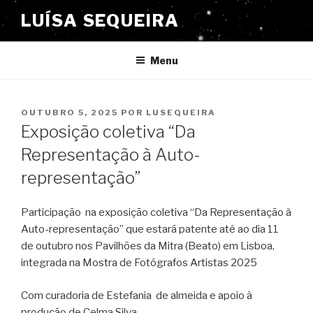
Saltar
LUÍSA SEQUEIRA
para
o
conteúdo
Menu
PUBLICADO
OUTUBRO 5, 2025
POR
LUSEQUEIRA
EM
Exposição coletiva “Da
Representação à Auto-
representação”
Participação na exposição coletiva “Da Representação à
Auto-representação” que estará patente até ao dia 11
de outubro nos Pavilhões da Mitra (Beato) em Lisboa,
integrada na Mostra de Fotógrafos Artistas 2025
Com curadoria de Estefania de almeida e apoio à
produção de Celma Silva